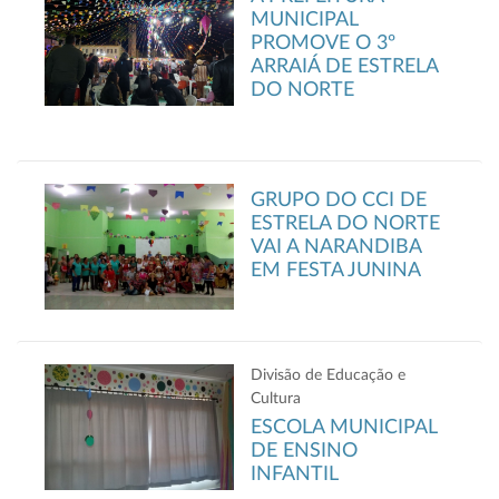
MUNICIPAL
PROMOVE O 3º
ARRAIÁ DE ESTRELA
DO NORTE
GRUPO DO CCI DE
ESTRELA DO NORTE
VAI A NARANDIBA
EM FESTA JUNINA
Divisão de Educação e
Cultura
ESCOLA MUNICIPAL
DE ENSINO
INFANTIL