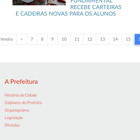
FUNDAMENTAL
RECEBE CARTEIRAS
E CADEIRAS NOVAS PARA OS ALUNOS
rimeira
<
7
8
9
10
11
12
13
14
15
A Prefeitura
História da Cidade
Gabinete do Prefeito
Organograma
Legislação
Divisões