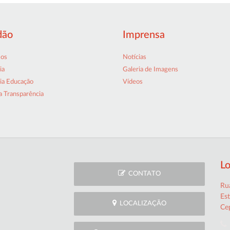
dão
Imprensa
sos
Notícias
ia
Galeria de Imagens
ia Educação
Vídeos
a Transparência
Lo
CONTATO
Rua
Es
LOCALIZAÇÃO
Ce