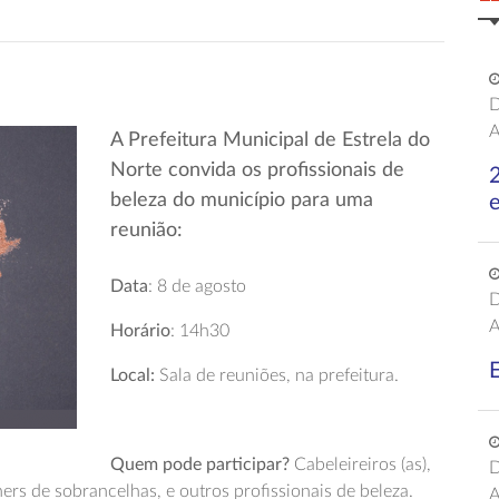
D
A
A Prefeitura Municipal de Estrela do
Norte convida os profissionais de
beleza do município para uma
e
reunião:
Data
: 8 de agosto
D
A
Horário
: 14h30
E
Local:
Sala de reuniões, na prefeitura.
Quem pode participar?
Cabeleireiros (as),
D
ners de sobrancelhas, e outros profissionais de beleza.
A