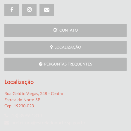
CONTATO
LOCALIZAÇÃO
PERGUNTAS FREQUENTES
Localização
Rua Getúlio Vargas, 248 - Centro
Estrela do Norte-SP
Cep: 19230-023
(18) 3999-1313
prefeitura@estreladonorte.sp.gov.br