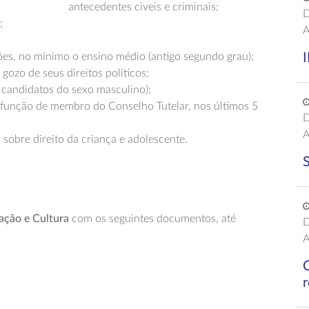
antecedentes civeis e criminais;
D
;
A
ões, no mínimo o ensino médio (antigo segundo grau);
I
 gozo de seus direitos políticos;
a candidatos do sexo masculino);
a função de membro do Conselho Tutelar, nos últimos 5
D
A
 sobre direito da criança e adolescente.
S
ação e Cultura
com os seguintes documentos, até
D
A