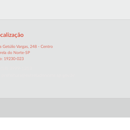
calização
 Getúlio Vargas, 248 - Centro
trela do Norte-SP
p: 19230-023
(18) 3999-1313
prefeitura@estreladonorte.sp.gov.br