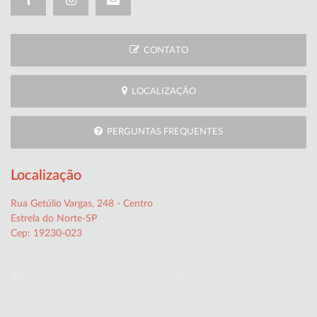
CONTATO
LOCALIZAÇÃO
PERGUNTAS FREQUENTES
Localização
Rua Getúlio Vargas, 248 - Centro
Estrela do Norte-SP
Cep: 19230-023
(18) 3999-1313
prefeitura@estreladonorte.sp.gov.br