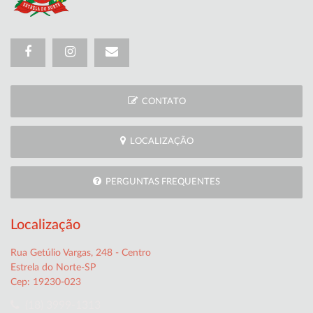
CONTATO
LOCALIZAÇÃO
PERGUNTAS FREQUENTES
Localização
Rua Getúlio Vargas, 248 - Centro
Estrela do Norte-SP
Cep: 19230-023
(18) 3999-1313