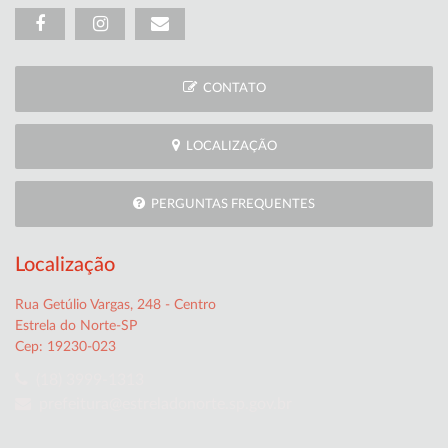
CONTATO
LOCALIZAÇÃO
PERGUNTAS FREQUENTES
Localização
Rua Getúlio Vargas, 248 - Centro
Estrela do Norte-SP
Cep: 19230-023
(18) 3999-1313
prefeitura@estreladonorte.sp.gov.br