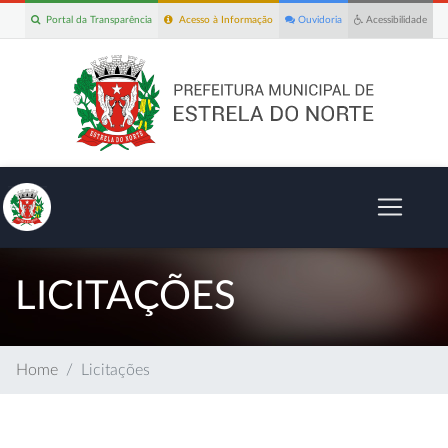
Portal da Transparência
Acesso à Informação
Ouvidoria
Acessibilidade
LICITAÇÕES
Home
Licitações