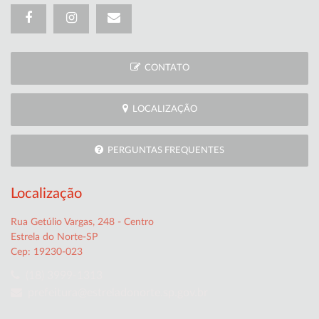
CONTATO
LOCALIZAÇÃO
PERGUNTAS FREQUENTES
Localização
Rua Getúlio Vargas, 248 - Centro
Estrela do Norte-SP
Cep: 19230-023
(18) 3999-1313
prefeitura@estreladonorte.sp.gov.br