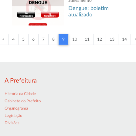
Saneamento
Dengue: boletim
atualizado
<
4
5
6
7
8
9
10
11
12
13
14
A Prefeitura
História da Cidade
Gabinete do Prefeito
Organograma
Legislação
Divisões