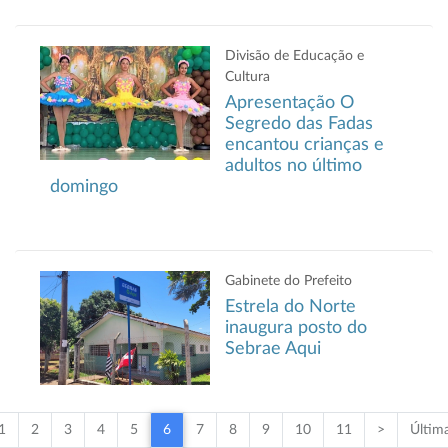
Divisão de Educação e
Cultura
Apresentação O
Segredo das Fadas
encantou crianças e
adultos no último
domingo
Gabinete do Prefeito
Estrela do Norte
inaugura posto do
Sebrae Aqui
1
2
3
4
5
6
7
8
9
10
11
>
Últim